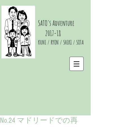
SATO's Adventure
2017-18
KUNI / RYON / SHIKI / SOTA
No.24 マドリードでの再