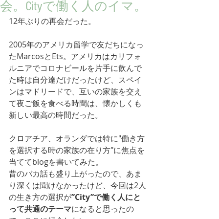
会。Cityで働く人のイマ。
12年ぶりの再会だった。
2005年のアメリカ留学で友だちになっ
たMarcosとEts。アメリカはカリフォ
ルニアでコロナビールを片手に飲んで
た時は自分達だけだったけど、スペイ
ンはマドリードで、互いの家族を交え
て夜ご飯を食べる時間は、懐かしくも
新しい最高の時間だった。
クロアチア、オランダでは特に"働き方
を選択する時の家族の在り方"に焦点を
当ててblogを書いてみた。
昔のバカ話も盛り上がったので、あま
り深くは聞けなかったけど、今回は2人
の生き方の選択が
”City”で働く人にと
って共通のテーマ
になると思ったの