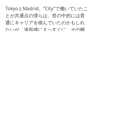
TokyoとMadrid。”City”で働いていたこ
とが共通点の僕らは、世の中的には普
通にキャリアを積んでいたのかもしれ
ないが、違和感にまっすぐに、その螺
旋から少し距離を置く。
バリバリ働くことは個人的に好きなの
で、それ自体を否定していない。た
だ、いつしか自分の人生と対話する時
間も忘れ、自分でバリバリ働こうと選
択していたはずが、何かに囚われて働
かされているという状態に陥りやすい
のは、Cityの特徴だと僕は思う。僕らは
ただ、それに気付いたり、気づかされ
たりしたということだろう。