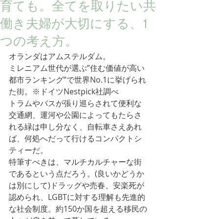
育ても。全てを取りたい共
働き夫婦が大切にする、1
つの考え方。
オランダはアムステルダム。
ミレニアム世代が選ぶ”住む価値が高い
都市ランキング”で世界No.1に挙げられ
た街。※ドイツNestpick社調べ
トラムやバスが張り巡らされて便利な
交通網、運河や公園によってもたらさ
れる緑は申し分なく、自転車さえあれ
ば、何処へだって行けるコンパクトシ
ティーだ。
特筆すべきは、マルチカルチャーな街
であるという点だろう。(良いかどうか
は別にして)ドラッグや売春、安楽死が
認められ、LGBTに対する理解も先進的
な社会制度。約150か国を超える移民の