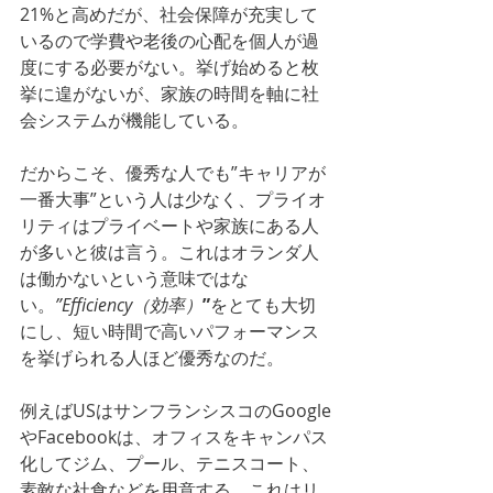
21%と高めだが、社会保障が充実して
いるので学費や老後の心配を個人が過
度にする必要がない。挙げ始めると枚
挙に遑がないが、家族の時間を軸に社
会システムが機能している。
だからこそ、優秀な人でも”キャリアが
一番大事”という人は少なく、プライオ
リティはプライベートや家族にある人
が多いと彼は言う。これはオランダ人
は働かないという意味ではな
い。
”Efficiency（効率）
”
をとても大切
にし、短い時間で高いパフォーマンス
を挙げられる人ほど優秀なのだ。
例えばUSはサンフランシスコのGoogle
やFacebookは、オフィスをキャンパス
化してジム、プール、テニスコート、
素敵な社食などを用意する。これはリ