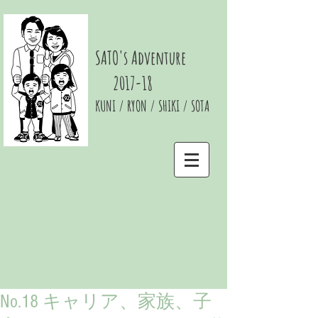
SATO's Adventure
2017-18
KUNI / RYON / SHIKI / SOTA
No.18 キャリア、家族、子